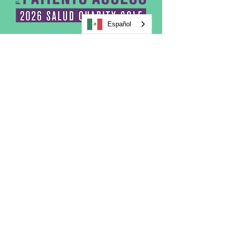
Español
Join Us for Our
Second Annual
Drives for Patients
Access
Join us for an 18-hole charity
round of golf, benefiting Salud
Family Health’s Patients Access
initiative, providing access to
healthcare across 13 clinics and
for over 59,000 patients. ​​
Register Today