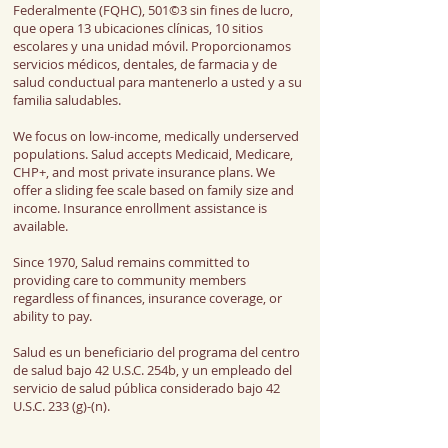
Federalmente (FQHC), 501©3 sin fines de lucro,
que opera 13 ubicaciones clínicas, 10 sitios
escolares y una unidad móvil. Proporcionamos
servicios médicos, dentales, de farmacia y de
salud conductual para mantenerlo a usted y a su
familia saludables.
We focus on low-income, medically underserved
populations. Salud accepts Medicaid, Medicare,
CHP+, and most private insurance plans.
We
offer a sliding fee scale based on family size and
income. Insurance enrollment assistance is
available.
Since 1970, Salud remains committed to
providing care to community members
regardless of finances, insurance coverage, or
ability to pay.
Salud es un beneficiario del programa del centro
de salud bajo 42 U.S.C. 254b, y un empleado del
servicio de salud pública considerado bajo 42
U.S.C. 233 (g)-(n).