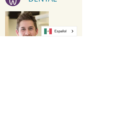
Español
Kyle Larsen, DDS, Dentista
EDUCACIÓN:
Escuela de Medicina
Dental de la Universidad de Colorado,
DDS
ESPECIALIDADES
:
Odontología general
Idiomas:
Inglés y español limitado