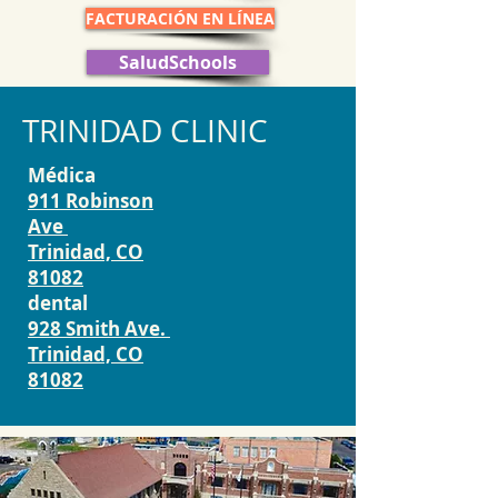
FACTURACIÓN EN LÍNEA
SaludSchools
TRINIDAD CLINIC
Médica
911 Robinson
Ave
Trinidad, CO
81082
dental
928 Smith Ave.
Trinidad, CO
81082